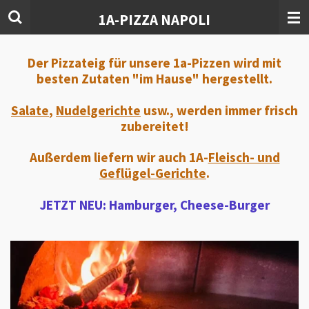
Zum
1A-PIZZA NAPOLI
Hauptinhalt
springen
Der Pizzateig für unsere 1a-Pizzen wird mit
besten Zutaten "im Hause" hergestellt.
Salate
,
Nudelgerichte
usw., werden immer frisch
zubereitet!
Außerdem liefern wir auch 1A-
Fleisch- und
Geflügel-Gerichte
.
JETZT NEU: Hamburger, Cheese-Burger